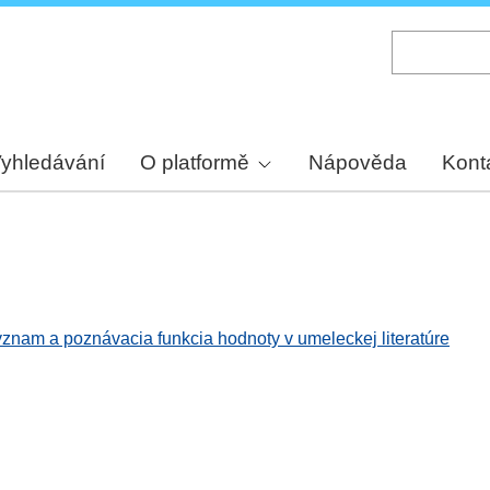
Skip
to
main
content
yhledávání
O platformě
Nápověda
Kont
ýznam a poznávacia funkcia hodnoty v umeleckej literatúre