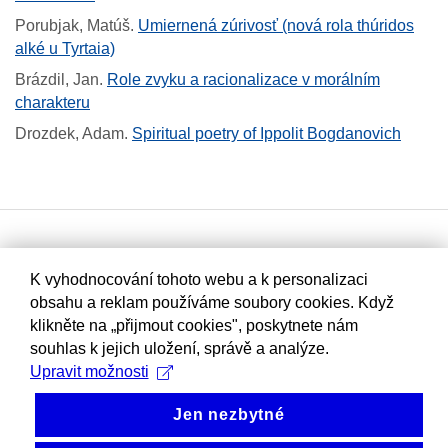
Porubjak, Matúš
.
Umiernená zúrivosť (nová rola thúridos
alké u Tyrtaia)
Brázdil, Jan
.
Role zvyku a racionalizace v morálním
charakteru
Drozdek, Adam
.
Spiritual poetry of Ippolit Bogdanovich
K vyhodnocování tohoto webu a k personalizaci
obsahu a reklam používáme soubory cookies. Když
klikněte na „přijmout cookies", poskytnete nám
souhlas k jejich uložení, správě a analýze.
Upravit možnosti
Jen nezbytné