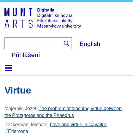
Skip
to
main
content
English
Přihlášení
Domů
Kolekce
Prohlížení
Vyhledávání
O platformě
Nápověda
Kontakt
Digitalia
virtue
Majerník, Jozef
.
The problem of teaching virtue between
the Protagoras and the Phaedrus
Beckerman, Michael
.
Love and virtue in Cavalli's
L'Erismena