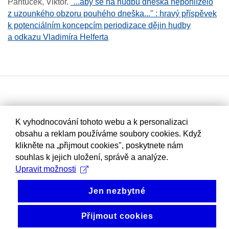
Pantůček, Viktor
.
"...aby se na hudbu dneška nepohlíželo
z uzounkého obzoru pouhého dneška..." : hravý příspěvek
k potenciálním koncepcím periodizace dějin hudby
a odkazu Vladimíra Helferta
K vyhodnocování tohoto webu a k personalizaci
obsahu a reklam používáme soubory cookies. Když
klikněte na „přijmout cookies", poskytnete nám
souhlas k jejich uložení, správě a analýze.
Upravit možnosti
Jen nezbytné
Přijmout cookies