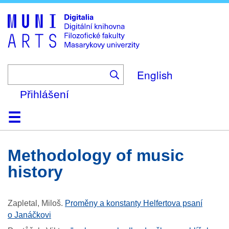
Skip
to
main
content
English
Přihlášení
Domů
Kolekce
Prohlížení
Vyhledávání
O platformě
Nápověda
Kontakt
Digitalia
methodology of music
history
Zapletal, Miloš
.
Proměny a konstanty Helfertova psaní
o Janáčkovi