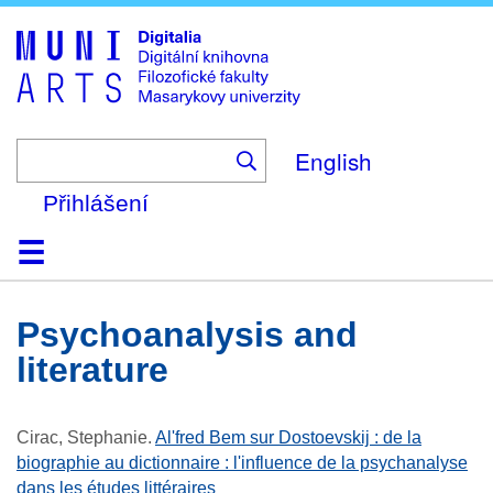
Skip
to
main
content
English
Přihlášení
Domů
Kolekce
Prohlížení
Vyhledávání
O platformě
Nápověda
Kontakt
Digitalia
psychoanalysis and
literature
Cirac, Stephanie
.
Al'fred Bem sur Dostoevskij : de la
biographie au dictionnaire : l'influence de la psychanalyse
dans les études littéraires