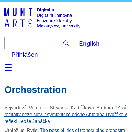
Skip
to
main
content
English
Přihlášení
Domů
Kolekce
Prohlížení
Vyhledávání
O platformě
Nápověda
Kontakt
Digitalia
orchestration
Vejvodová, Veronika; Števanka Kadlíčková, Barbora
.
"Živý
recitativ beze slov" : symfonické básně Antonína Dvořáka v
reflexi Leoše Janáčka
Urniežius, Rytis
.
The possibilities of transcribing orchestral