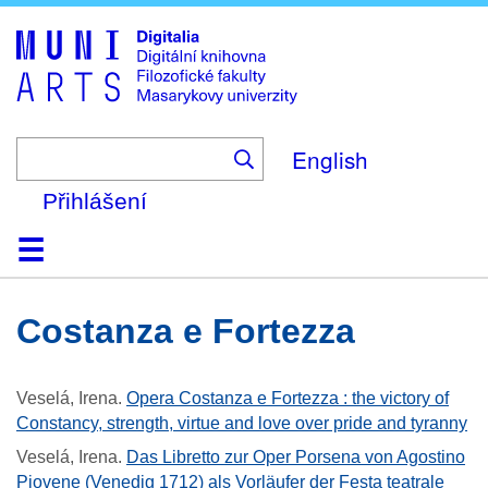
Skip
to
main
content
English
Přihlášení
Domů
Kolekce
Prohlížení
Vyhledávání
O platformě
Nápověda
Kontakt
Digitalia
Costanza e Fortezza
Veselá, Irena
.
Opera Costanza e Fortezza : the victory of
Constancy, strength, virtue and love over pride and tyranny
Veselá, Irena
.
Das Libretto zur Oper Porsena von Agostino
Piovene (Venedig 1712) als Vorläufer der Festa teatrale