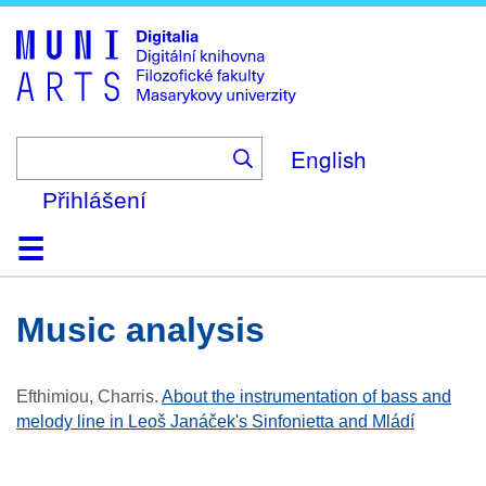
Skip
to
main
content
English
Přihlášení
Domů
Kolekce
Prohlížení
Vyhledávání
O platformě
Nápověda
Kontakt
Digitalia
music analysis
Efthimiou, Charris
.
About the instrumentation of bass and
melody line in Leoš Janáček's Sinfonietta and Mládí