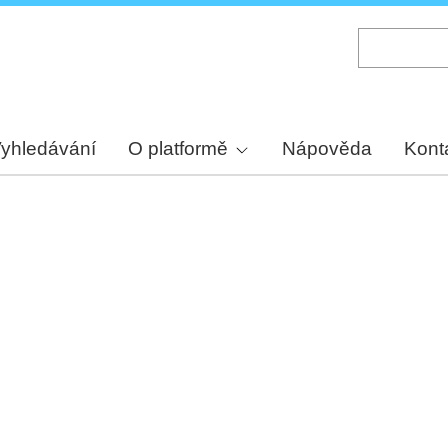
Skip
to
main
content
yhledávání
O platformě
Nápověda
Kont