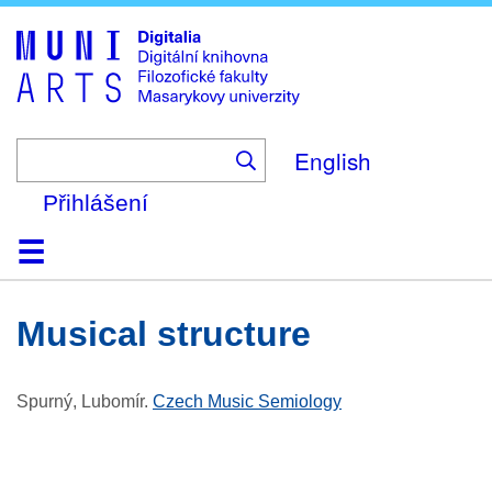
Skip
to
main
content
English
Přihlášení
Domů
Kolekce
Prohlížení
Vyhledávání
O platformě
Nápověda
Kontakt
Digitalia
musical structure
Spurný, Lubomír
.
Czech Music Semiology