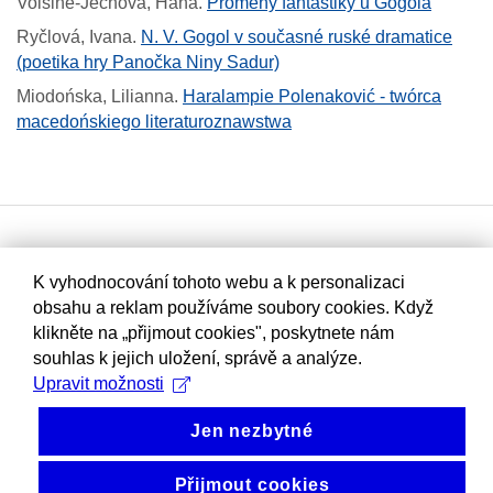
Voisine-Jechová, Hana
.
Proměny fantastiky u Gogola
Ryčlová, Ivana
.
N. V. Gogol v současné ruské dramatice
(poetika hry Panočka Niny Sadur)
Miodońska, Lilianna
.
Haralampie Polenaković - twórca
macedońskiego literaturoznawstwa
K vyhodnocování tohoto webu a k personalizaci
obsahu a reklam používáme soubory cookies. Když
klikněte na „přijmout cookies", poskytnete nám
souhlas k jejich uložení, správě a analýze.
Upravit možnosti
Jen nezbytné
Přijmout cookies