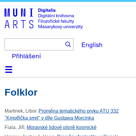
Skip
to
main
content
English
Přihlášení
Domů
Kolekce
Prohlížení
Vyhledávání
O platformě
Nápověda
Kontakt
Digitalia
folklor
Martinek, Libor
.
Proměna tematického prvku ATU 332
"Kmotřička smrt" v díle Gustawa Morcinka
Fiala, Jiří
.
Moravské lidové písně kosmické