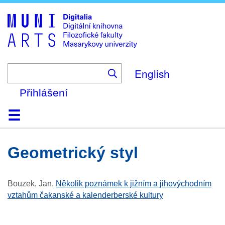
Skip
to
main
content
English
Přihlášení
Domů
Kolekce
Prohlížení
Vyhledávání
O platformě
Nápověda
Kontakt
Digitalia
geometrický styl
Bouzek, Jan
.
Několik poznámek k jižním a jihovýchodním
vztahům čakanské a kalenderberské kultury