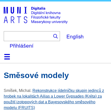
Skip
to
main
content
English
Přihlášení
Domů
Kolekce
Prohlížení
Vyhledávání
O platformě
Nápověda
Kontakt
Digitalia
směsové modely
Smíšek, Michal
.
Rekonstrukce jídelníčku skupin jedinců z
hrobek na lokalitách Ailias a Lower Gypsades (Kréta) za
použití izotopových dat a Bayesovského směsového
modelu (FRUITS)