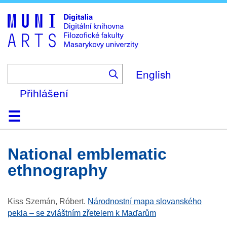
Skip
to
main
content
English
Přihlášení
Domů
Kolekce
Prohlížení
Vyhledávání
O platformě
Nápověda
Kontakt
Digitalia
national emblematic
ethnography
Kiss Szemán, Róbert
.
Národnostní mapa slovanského
pekla – se zvláštním zřetelem k Maďarům