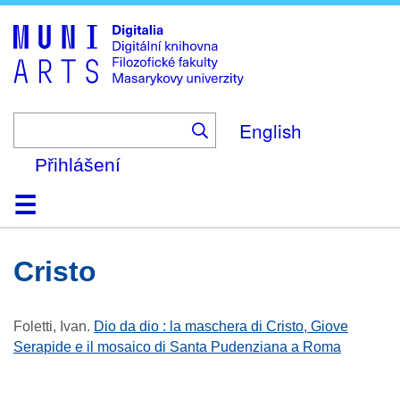
Skip
to
main
content
English
Přihlášení
Domů
Kolekce
Prohlížení
Vyhledávání
O platformě
Nápověda
Kontakt
Digitalia
Cristo
Foletti, Ivan
.
Dio da dio : la maschera di Cristo, Giove
Serapide e il mosaico di Santa Pudenziana a Roma