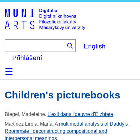
Skip
to
main
content
English
Přihlášení
Domů
Kolekce
Prohlížení
Vyhledávání
O platformě
Nápověda
Kontakt
Digitalia
children's picturebooks
Biegel, Madeleine
.
L'exil dans l'oeuvre d'Elzbieta
Martínez Lirola, María
.
A multimodal analysis of Daddy's
Roommate : deconstructing compositional and
interpersonal meanings