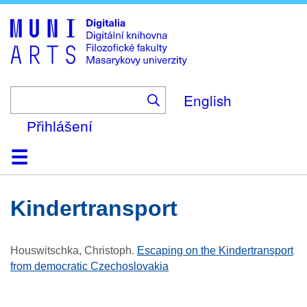
Skip
to
main
content
English
Přihlášení
Domů
Kolekce
Prohlížení
Vyhledávání
O platformě
Nápověda
Kontakt
Digitalia
Kindertransport
Houswitschka, Christoph
.
Escaping on the Kindertransport
from democratic Czechoslovakia