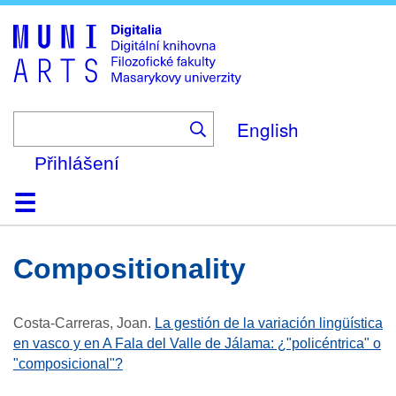
Skip
to
main
content
English
Přihlášení
Domů
Kolekce
Prohlížení
Vyhledávání
O platformě
Nápověda
Kontakt
Digitalia
compositionality
Costa-Carreras, Joan
.
La gestión de la variación lingüística
en vasco y en A Fala del Valle de Jálama: ¿"policéntrica" o
"composicional"?