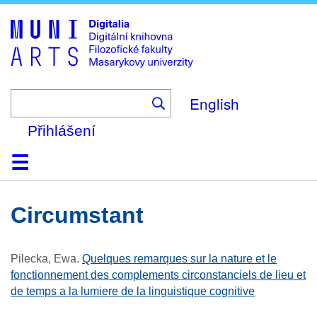
Skip
to
main
content
English
Přihlášení
Domů
Kolekce
Prohlížení
Vyhledávání
O platformě
Nápověda
Kontakt
Digitalia
circumstant
Pilecka, Ewa
.
Quelques remarques sur la nature et le
fonctionnement des complements circonstanciels de lieu et
de temps a la lumiere de la linguistique cognitive