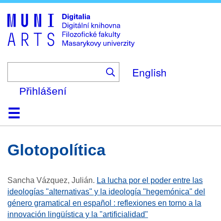
Skip
to
main
content
English
Přihlášení
Domů
Kolekce
Prohlížení
Vyhledávání
O platformě
Nápověda
Kontakt
Digitalia
glotopolítica
Sancha Vázquez, Julián
.
La lucha por el poder entre las
ideologías "alternativas" y la ideología "hegemónica" del
género gramatical en español : reflexiones en torno a la
innovación lingüística y la "artificialidad"