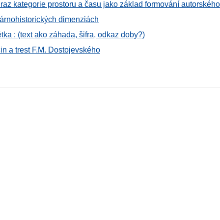
raz kategorie prostoru a času jako základ formování autorského 
árnohistorických dimenziách
a : (text ako záhada, šifra, odkaz doby?)
in a trest F.M. Dostojevského