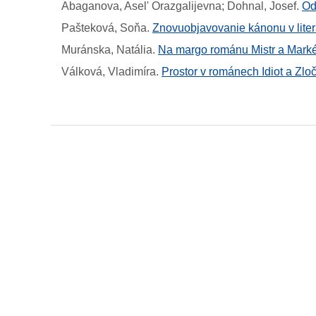
Abaganova, Asel' Orazgalijevna; Dohnal, Josef
.
Od
Pašteková, Soňa
.
Znovuobjavovanie kánonu v liter
Muránska, Natália
.
Na margo románu Mistr a Markétk
Válková, Vladimíra
.
Prostor v románech Idiot a Zloč