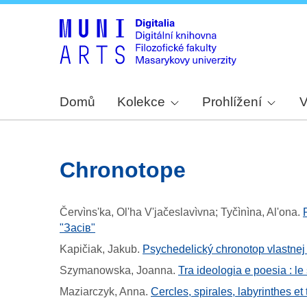
Domů
Kolekce
Prohlížení
V
chronotope
Červìns'ka, Ol'ha V'jačeslavìvna; Tyčìnìna, Al'ona
.
"Засів"
Kapičiak, Jakub
.
Psychedelický chronotop vlastnej
Szymanowska, Joanna
.
Tra ideologia e poesia : le
Maziarczyk, Anna
.
Cercles, spirales, labyrinthes 