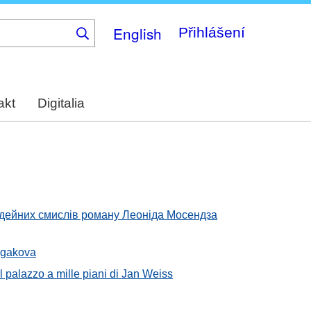
English
Přihlášení
akt
Digitalia
 ідейних смислів роману Леоніда Мосендза
ulgakova
Il palazzo a mille piani di Jan Weiss