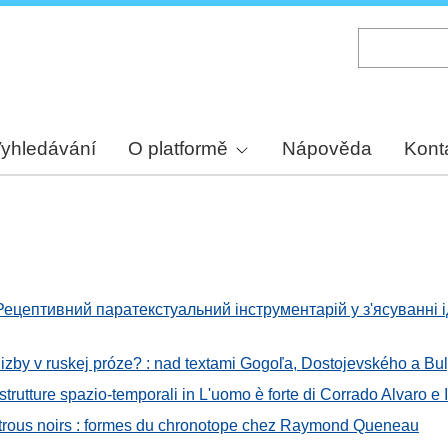
Skip
to
main
content
yhledávání
O platformě
Nápověda
Kont
Рецептивний паратекстуальний інструментарій у з'ясуванні
 izby v ruskej próze? : nad textami Gogoľa, Dostojevského a B
 strutture spazio-temporali in L'uomo è forte di Corrado Alvaro e 
et trous noirs : formes du chronotope chez Raymond Queneau