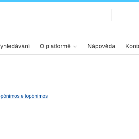
Skip
to
main
content
yhledávání
O platformě
Nápověda
Kont
ropónimos e topónimos