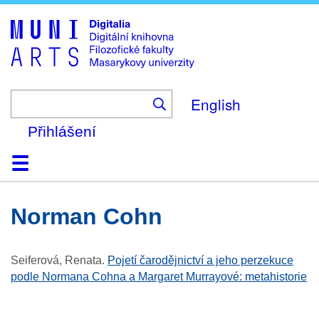
Skip
to
main
content
English
Přihlášení
Domů
Kolekce
Prohlížení
Vyhledávání
O platformě
Nápověda
Kontakt
Digitalia
Norman Cohn
Seiferová, Renata
.
Pojetí čarodějnictví a jeho perzekuce
podle Normana Cohna a Margaret Murrayové: metahistorie