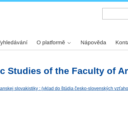
Skip
to
main
content
yhledávání
O platformě
Nápověda
Kont
c Studies of the Faculty of Ar
ianskej slovakistiky : (vklad do štúdia česko-slovenských vzťaho