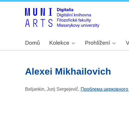
Domů
Kolekce
Prohlížení
V
Alexei Mikhailovich
Beljankin, Jurij Sergejevič
.
Проблема церковного 