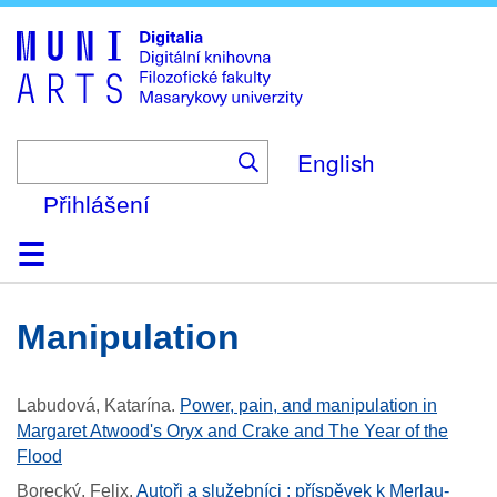
Skip
to
main
content
English
Přihlášení
Domů
Kolekce
Prohlížení
Vyhledávání
O platformě
Nápověda
Kontakt
Digitalia
manipulation
Labudová, Katarína
.
Power, pain, and manipulation in
Margaret Atwood's Oryx and Crake and The Year of the
Flood
Borecký, Felix
.
Autoři a služebníci : příspěvek k Merlau-