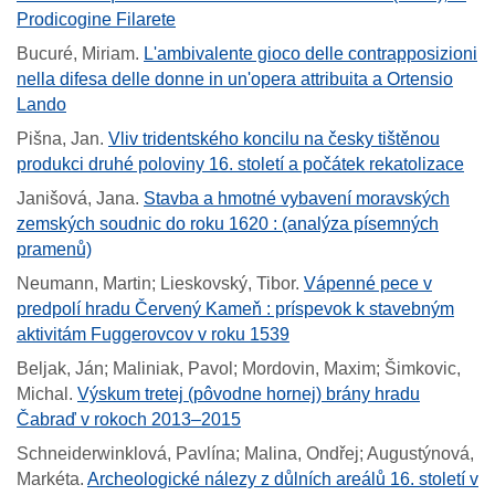
Prodicogine Filarete
Bucuré, Miriam
.
L'ambivalente gioco delle contrapposizioni
nella difesa delle donne in un'opera attribuita a Ortensio
Lando
Pišna, Jan
.
Vliv tridentského koncilu na česky tištěnou
produkci druhé poloviny 16. století a počátek rekatolizace
Janišová, Jana
.
Stavba a hmotné vybavení moravských
zemských soudnic do roku 1620 : (analýza písemných
pramenů)
Neumann, Martin; Lieskovský, Tibor
.
Vápenné pece v
predpolí hradu Červený Kameň : príspevok k stavebným
aktivitám Fuggerovcov v roku 1539
Beljak, Ján; Maliniak, Pavol; Mordovin, Maxim; Šimkovic,
Michal
.
Výskum tretej (pôvodne hornej) brány hradu
Čabraď v rokoch 2013–2015
Schneiderwinklová, Pavlína; Malina, Ondřej; Augustýnová,
Markéta
.
Archeologické nálezy z důlních areálů 16. století v