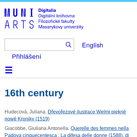
Skip
to
main
content
English
Přihlášení
Domů
Kolekce
Prohlížení
Vyhledávání
O platformě
Nápověda
Kontakt
Digitalia
16th century
Hudecová, Juliana
.
Dřevořezové ilustrace Welmi piekné
nowé Kroniky (1519)
Giacobbe, Giuliana Antonella
.
Querelle des femmes nella
Padova cinquecentesca : La difesa delle donne (1588), di