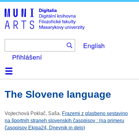
Skip
to
main
content
English
Přihlášení
Domů
Kolekce
Prohlížení
Vyhledávání
O platformě
Nápověda
Kontakt
Digitalia
the Slovene language
Vojtechová Poklač, Saša
.
Frazemi z glasbeno sestavino
na športnih straneh slovenskih časopisov : (na primeru
časopisov Ekipa24, Dnevnik in delo)