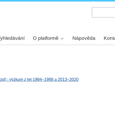
Skip
to
main
content
yhledávání
O platformě
Nápověda
Kont
Most) : výzkum z let 1984–1988 a 2013–2020