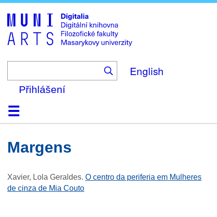
Skip
to
main
content
English
Přihlášení
Domů
Kolekce
Prohlížení
Vyhledávání
O platformě
Nápověda
Kontakt
Digitalia
margens
Xavier, Lola Geraldes
.
O centro da periferia em Mulheres
de cinza de Mia Couto