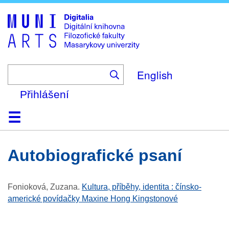
Skip
to
main
content
English
Přihlášení
Domů
Kolekce
Prohlížení
Vyhledávání
O platformě
Nápověda
Kontakt
Digitalia
autobiografické psaní
Fonioková, Zuzana
.
Kultura, příběhy, identita : čínsko-
americké povídačky Maxine Hong Kingstonové