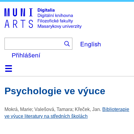
Skip
to
main
content
English
Přihlášení
Domů
Kolekce
Prohlížení
Vyhledávání
O platformě
Nápověda
Kontakt
Digitalia
psychologie ve výuce
Mokrá, Marie; Valešová, Tamara; Křeček, Jan
.
Biblioterapie
ve výuce literatury na středních školách