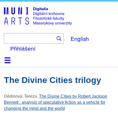
Skip
to
main
content
English
Přihlášení
Domů
Kolekce
Prohlížení
Vyhledávání
O platformě
Nápověda
Kontakt
Digitalia
The Divine Cities trilogy
Dědinová, Tereza
.
The Divine Cities by Robert Jackson
Bennett : analysis of speculative fiction as a vehicle for
changing the mind and the world