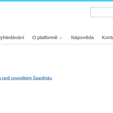
Skip
to
main
content
yhledávání
O platformě
Nápověda
Kont
 a raně novověkém Španělsku