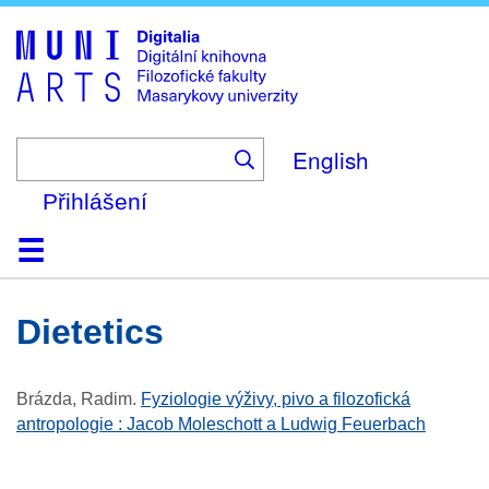
Skip
to
main
content
English
Přihlášení
Domů
Kolekce
Prohlížení
Vyhledávání
O platformě
Nápověda
Kontakt
Digitalia
dietetics
Brázda, Radim
.
Fyziologie výživy, pivo a filozofická
antropologie : Jacob Moleschott a Ludwig Feuerbach