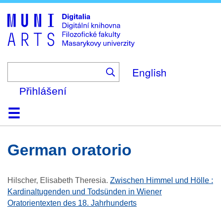
Skip
to
main
content
English
Přihlášení
Domů
Kolekce
Prohlížení
Vyhledávání
O platformě
Nápověda
Kontakt
Digitalia
German oratorio
Hilscher, Elisabeth Theresia
.
Zwischen Himmel und Hölle :
Kardinaltugenden und Todsünden in Wiener
Oratorientexten des 18. Jahrhunderts