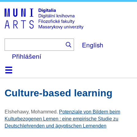
Skip
to
main
content
English
Přihlášení
Domů
Kolekce
Prohlížení
Vyhledávání
O platformě
Nápověda
Kontakt
Digitalia
culture-based learning
Elshehawy, Mohammed
.
Potenziale von Bildern beim
Kulturbezogenen Lernen : eine empirische Studie zu
Deutschlehrenden und ägyptischen Lernenden