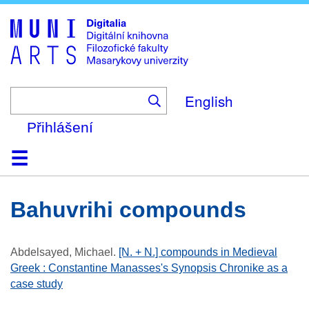
Skip
to
main
content
English
Přihlášení
Domů
Kolekce
Prohlížení
Vyhledávání
O platformě
Nápověda
Kontakt
Digitalia
bahuvrihi compounds
Abdelsayed, Michael
.
[N. + N.] compounds in Medieval
Greek : Constantine Manasses's Synopsis Chronike as a
case study