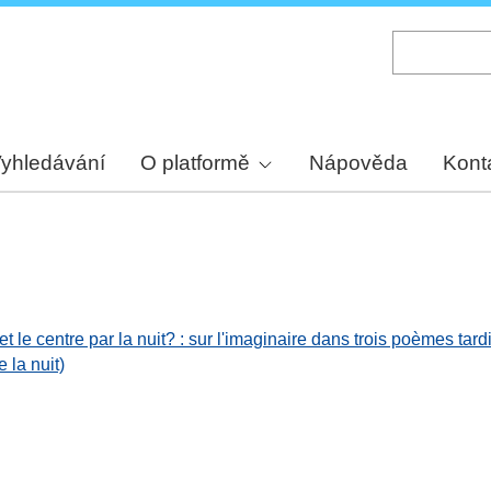
Skip
to
main
content
yhledávání
O platformě
Nápověda
Kont
 et le centre par la nuit? : sur l'imaginaire dans trois poèmes tard
 la nuit)