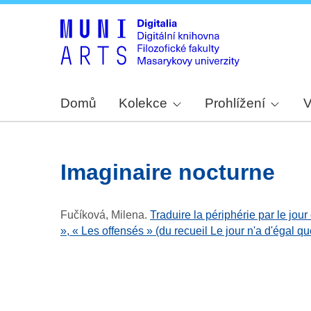
Domů
Kolekce
Prohlížení
V
imaginaire nocturne
Fučíková, Milena
.
Traduire la périphérie par le jour
», « Les offensés » (du recueil Le jour n'a d'égal que