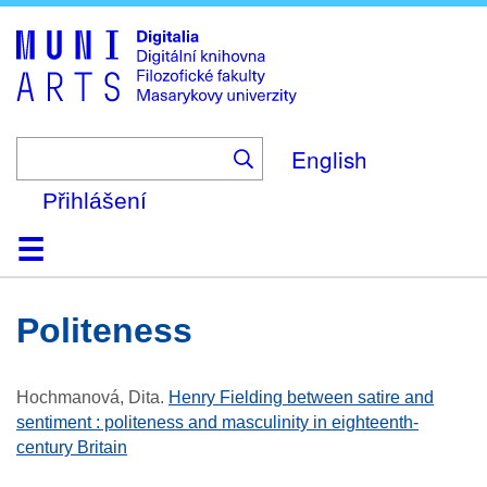
Skip
to
main
content
English
Přihlášení
Domů
Kolekce
Prohlížení
Vyhledávání
O platformě
Nápověda
Kontakt
Digitalia
politeness
Hochmanová, Dita
.
Henry Fielding between satire and
sentiment : politeness and masculinity in eighteenth-
century Britain