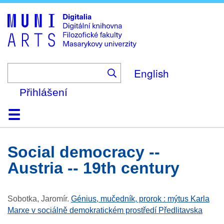
Skip
to
main
content
English
Přihlášení
Domů
Kolekce
Prohlížení
Vyhledávání
O platformě
Nápověda
Kontakt
Digitalia
social democracy --
Austria -- 19th century
Sobotka, Jaromír
.
Génius, mučedník, prorok : mýtus Karla
Marxe v sociálně demokratickém prostředí Předlitavska