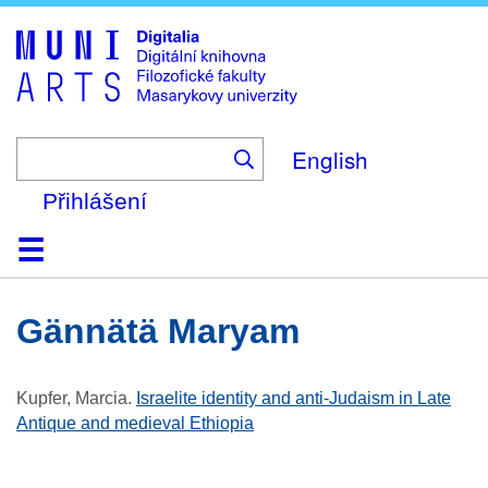
Skip
to
main
content
English
Přihlášení
Domů
Kolekce
Prohlížení
Vyhledávání
O platformě
Nápověda
Kontakt
Digitalia
Gännätä Maryam
Kupfer, Marcia
.
Israelite identity and anti-Judaism in Late
Antique and medieval Ethiopia