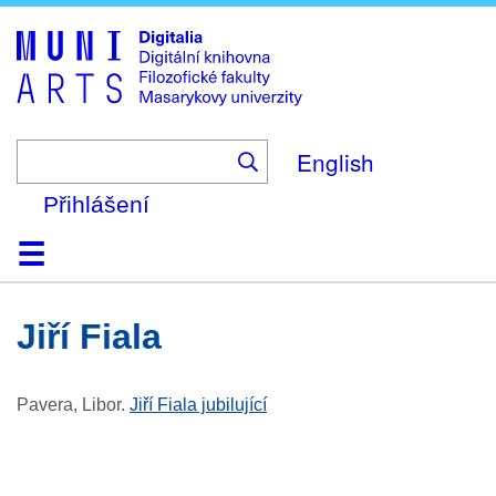
Skip
to
main
content
English
Přihlášení
Domů
Kolekce
Prohlížení
Vyhledávání
O platformě
Nápověda
Kontakt
Digitalia
Jiří Fiala
Pavera, Libor
.
Jiří Fiala jubilující