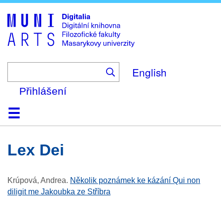
Skip
to
main
content
English
Přihlášení
Domů
Kolekce
Prohlížení
Vyhledávání
O platformě
Nápověda
Kontakt
Digitalia
lex Dei
Krúpová, Andrea
.
Několik poznámek ke kázání Qui non
diligit me Jakoubka ze Stříbra