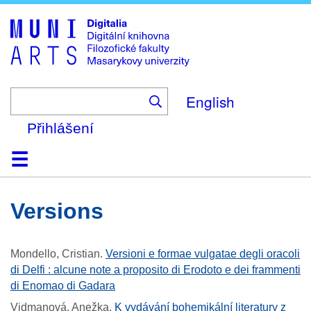
Skip
to
main
content
English
Přihlášení
Domů
Kolekce
Prohlížení
Vyhledávání
O platformě
Nápověda
Kontakt
Digitalia
versions
Mondello, Cristian
.
Versioni e formae vulgatae degli oracoli
di Delfi : alcune note a proposito di Erodoto e dei frammenti
di Enomao di Gadara
Vidmanová, Anežka
.
K vydávání bohemikální literatury z