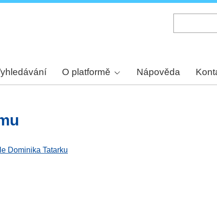
Skip
to
main
content
yhledávání
O platformě
Nápověda
Kont
zmu
ele Dominika Tatarku