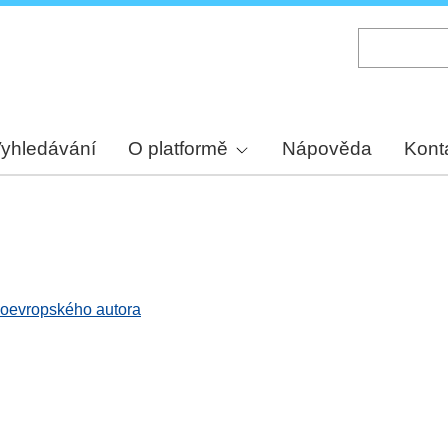
Skip
to
main
content
yhledávání
O platformě
Nápověda
Kont
edoevropského autora