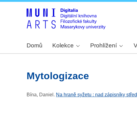
Domů
Kolekce
Prohlížení
V
mytologizace
Bína, Daniel
.
Na hraně syžetu : nad zápisníky stř