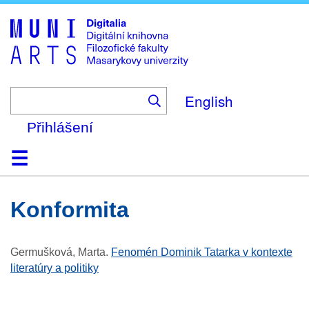
Skip
to
main
content
English
Přihlášení
Domů
Kolekce
Prohlížení
Vyhledávání
O platformě
Nápověda
Kontakt
Digitalia
konformita
Germušková, Marta
.
Fenomén Dominik Tatarka v kontexte
literatúry a politiky