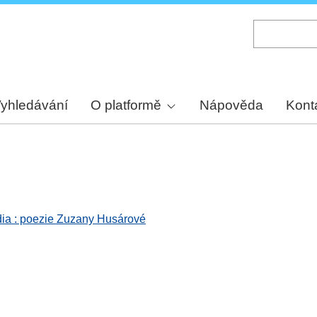
Skip
to
main
content
yhledávání
O platformě
Nápověda
Kont
dia : poezie Zuzany Husárové