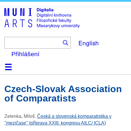
Skip
to
main
content
English
Přihlášení
Domů
Kolekce
Prohlížení
Vyhledávání
O platformě
Nápověda
Kontakt
Digitalia
Czech-Slovak Association
of Comparatists
Zelenka, Miloš
.
Česká a slovenská komparatistika v
"mezičase" (příprava XXIII. kongresu AILC/ ICLA)