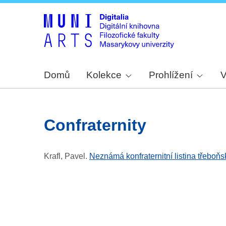
Domů
Kolekce
Prohlížení
V
confraternity
Krafl, Pavel
.
Neznámá konfraternitní listina třeboň