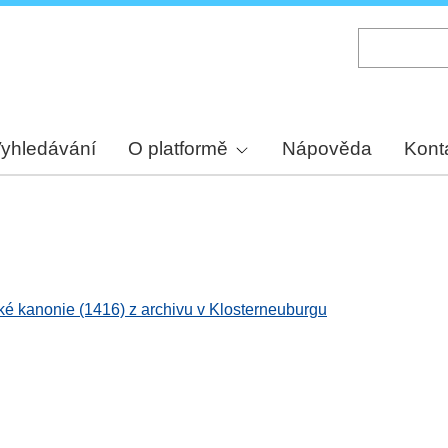
Skip
to
main
content
yhledávání
O platformě
Nápověda
Kont
ské kanonie (1416) z archivu v Klosterneuburgu